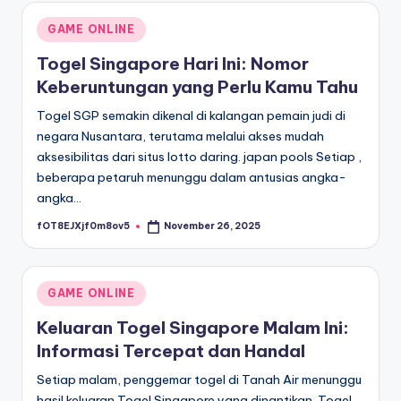
Posted
GAME ONLINE
in
Togel Singapore Hari Ini: Nomor
Keberuntungan yang Perlu Kamu Tahu
Togel SGP semakin dikenal di kalangan pemain judi di
negara Nusantara, terutama melalui akses mudah
aksesibilitas dari situs lotto daring. japan pools Setiap ,
beberapa petaruh menunggu dalam antusias angka-
angka…
fOT8EJXjf0m8ov5
November 26, 2025
Posted
by
Posted
GAME ONLINE
in
Keluaran Togel Singapore Malam Ini:
Informasi Tercepat dan Handal
Setiap malam, penggemar togel di Tanah Air menunggu
hasil keluaran Togel Singapore yang dinantikan. Togel