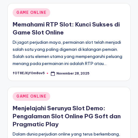
Posted
GAME ONLINE
in
Memahami RTP Slot: Kunci Sukses di
Game Slot Online
Di jagat perjudian maya, permainan slot telah menjadi
salah satu yang paling digemari di kalangan pemain.
Salah satu elemen utama yang mempengaruhi peluang
menang pada permainan ini adalah RTP atau…
fOT8EJXjf0m8ov5
November 28, 2025
Posted
by
Posted
GAME ONLINE
in
Menjelajahi Serunya Slot Demo:
Pengalaman Slot Online PG Soft dan
Pragmatic Play
Dalam dunia perjudian online yang terus berkembang,