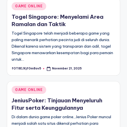
Posted
GAME ONLINE
in
Togel Singapore: Menyelami Area
Ramalan dan Taktik
Togel Singapore telah menjadi beberapa game yang
paling menarik perhatian pecinta judi di seluruh dunia.
Dikenal karena sistem yang transparan dan adil, togel
Singapore menawarkan kesempatan bagi para pemain
untuk…
fOT8EJXjf0m8ov5
November 21, 2025
Posted
by
Posted
GAME ONLINE
in
JeniusPoker: Tinjauan Menyeluruh
Fitur serta Keunggulannya
Di dalam dunia game poker online, Jenius Poker muncul
menjadi salah satu situs dikenal perhatian para