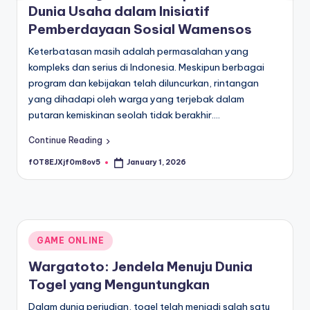
Dunia Usaha dalam Inisiatif
Pemberdayaan Sosial Wamensos
Keterbatasan masih adalah permasalahan yang
kompleks dan serius di Indonesia. Meskipun berbagai
program dan kebijakan telah diluncurkan, rintangan
yang dihadapi oleh warga yang terjebak dalam
putaran kemiskinan seolah tidak berakhir.…
Continue Reading
fOT8EJXjf0m8ov5
January 1, 2026
Posted
by
Posted
GAME ONLINE
in
Wargatoto: Jendela Menuju Dunia
Togel yang Menguntungkan
Dalam dunia perjudian, togel telah menjadi salah satu