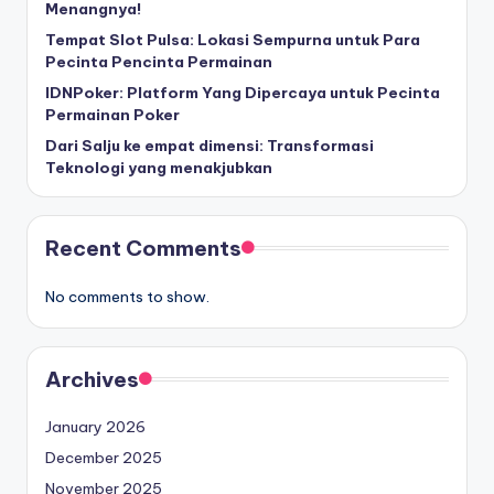
Menangnya!
Tempat Slot Pulsa: Lokasi Sempurna untuk Para
Pecinta Pencinta Permainan
IDNPoker: Platform Yang Dipercaya untuk Pecinta
Permainan Poker
Dari Salju ke empat dimensi: Transformasi
Teknologi yang menakjubkan
Recent Comments
No comments to show.
Archives
January 2026
December 2025
November 2025