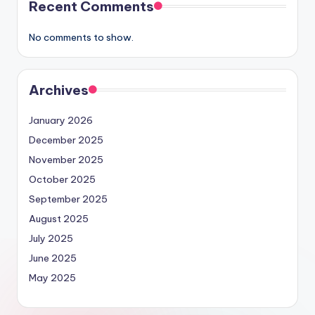
Recent Comments
No comments to show.
Archives
January 2026
December 2025
November 2025
October 2025
September 2025
August 2025
July 2025
June 2025
May 2025