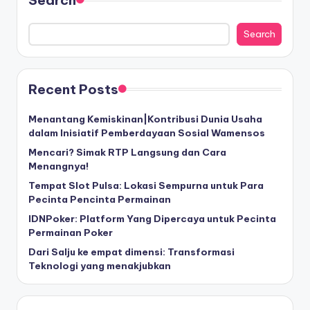
Search
Recent Posts
Menantang Kemiskinan|Kontribusi Dunia Usaha
dalam Inisiatif Pemberdayaan Sosial Wamensos
Mencari? Simak RTP Langsung dan Cara
Menangnya!
Tempat Slot Pulsa: Lokasi Sempurna untuk Para
Pecinta Pencinta Permainan
IDNPoker: Platform Yang Dipercaya untuk Pecinta
Permainan Poker
Dari Salju ke empat dimensi: Transformasi
Teknologi yang menakjubkan