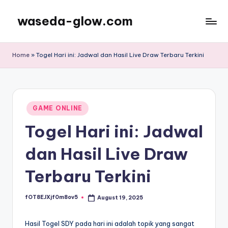
waseda-glow.com
Skip
to
content
Home
»
Togel Hari ini: Jadwal dan Hasil Live Draw Terbaru Terkini
Posted
GAME ONLINE
in
Togel Hari ini: Jadwal
dan Hasil Live Draw
Terbaru Terkini
fOT8EJXjf0m8ov5
August 19, 2025
Posted
by
Hasil Togel SDY pada hari ini adalah topik yang sangat