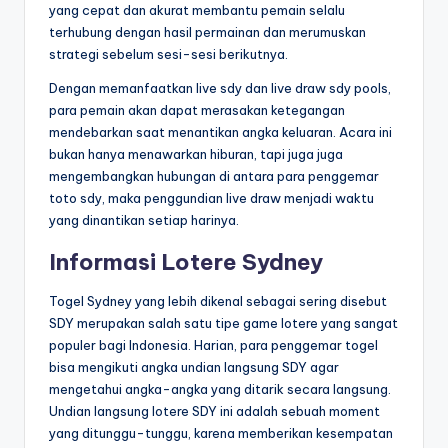
yang cepat dan akurat membantu pemain selalu
terhubung dengan hasil permainan dan merumuskan
strategi sebelum sesi-sesi berikutnya.
Dengan memanfaatkan live sdy dan live draw sdy pools,
para pemain akan dapat merasakan ketegangan
mendebarkan saat menantikan angka keluaran. Acara ini
bukan hanya menawarkan hiburan, tapi juga juga
mengembangkan hubungan di antara para penggemar
toto sdy, maka penggundian live draw menjadi waktu
yang dinantikan setiap harinya.
Informasi Lotere Sydney
Togel Sydney yang lebih dikenal sebagai sering disebut
SDY merupakan salah satu tipe game lotere yang sangat
populer bagi Indonesia. Harian, para penggemar togel
bisa mengikuti angka undian langsung SDY agar
mengetahui angka-angka yang ditarik secara langsung.
Undian langsung lotere SDY ini adalah sebuah moment
yang ditunggu-tunggu, karena memberikan kesempatan