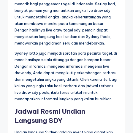
menarik bagi penggemar togel di Indonesia. Setiap hari,
banyak pemain yang menantikan angka live draw sdy
untuk mengetahui angka-angka keberuntungan yang
akan membawa mereka pada kemenangan besar.
Dengan hadirnya live draw togel sdy, pemain dapat
menyaksikan langsung hasil undian dari Sydney Pools,
menawarkan pengalaman seru dan mendebarkan.
Sydney lotto juga menjadi sorotan para pecinta togel, di
mana hasilnya selalu ditunggu dengan harapan besar.
Dengan informasi mengenai informasi mengenai live
draw sdy, Anda dapat mengikuti perkembangan terbaru
dan mengetahui angka yang ditarik. Oleh karena itu, bagi
kalian yang ingin tahu hasil terbaru dan jadwal terbaru
live draw sdy pools, ikuti terus artikel ini untuk
mendapatkan informasi lengkap yang kalian butuhkan.
Jadwal Resmi Undian
Langsung SDY
Undian langsung Sydney adalah event yang dinantikan