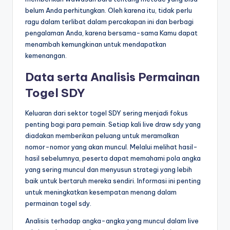
belum Anda perhitungkan. Oleh karena itu, tidak perlu
ragu dalam terlibat dalam percakapan ini dan berbagi
pengalaman Anda, karena bersama-sama Kamu dapat
menambah kemungkinan untuk mendapatkan
kemenangan.
Data serta Analisis Permainan
Togel SDY
Keluaran dari sektor togel SDY sering menjadi fokus
penting bagi para pemain. Setiap kali live draw sdy yang
diadakan memberikan peluang untuk meramalkan
nomor-nomor yang akan muncul. Melalui melihat hasil-
hasil sebelumnya, peserta dapat memahami pola angka
yang sering muncul dan menyusun strategi yang lebih
baik untuk bertaruh mereka sendiri. Informasi ini penting
untuk meningkatkan kesempatan menang dalam
permainan togel sdy.
Analisis terhadap angka-angka yang muncul dalam live