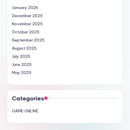
January 2026
December 2025
November 2025
October 2025
September 2025
August 2025
July 2025
June 2025
May 2025
Categories
GAME ONLINE