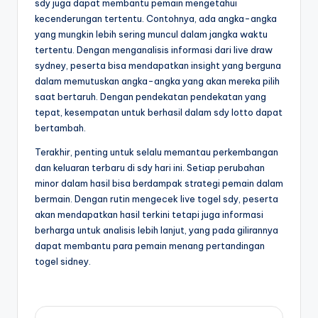
sdy juga dapat membantu pemain mengetahui
kecenderungan tertentu. Contohnya, ada angka-angka
yang mungkin lebih sering muncul dalam jangka waktu
tertentu. Dengan menganalisis informasi dari live draw
sydney, peserta bisa mendapatkan insight yang berguna
dalam memutuskan angka-angka yang akan mereka pilih
saat bertaruh. Dengan pendekatan pendekatan yang
tepat, kesempatan untuk berhasil dalam sdy lotto dapat
bertambah.
Terakhir, penting untuk selalu memantau perkembangan
dan keluaran terbaru di sdy hari ini. Setiap perubahan
minor dalam hasil bisa berdampak strategi pemain dalam
bermain. Dengan rutin mengecek live togel sdy, peserta
akan mendapatkan hasil terkini tetapi juga informasi
berharga untuk analisis lebih lanjut, yang pada gilirannya
dapat membantu para pemain menang pertandingan
togel sidney.