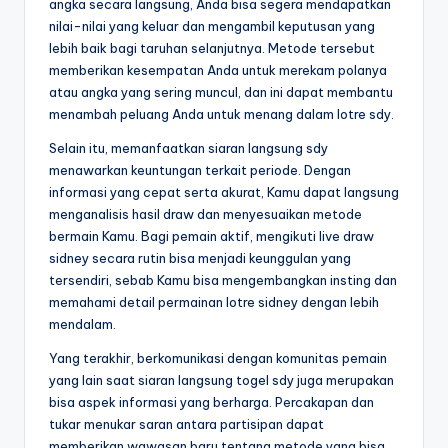
angka secara langsung, Anda bisa segera mendapatkan
nilai-nilai yang keluar dan mengambil keputusan yang
lebih baik bagi taruhan selanjutnya. Metode tersebut
memberikan kesempatan Anda untuk merekam polanya
atau angka yang sering muncul, dan ini dapat membantu
menambah peluang Anda untuk menang dalam lotre sdy.
Selain itu, memanfaatkan siaran langsung sdy
menawarkan keuntungan terkait periode. Dengan
informasi yang cepat serta akurat, Kamu dapat langsung
menganalisis hasil draw dan menyesuaikan metode
bermain Kamu. Bagi pemain aktif, mengikuti live draw
sidney secara rutin bisa menjadi keunggulan yang
tersendiri, sebab Kamu bisa mengembangkan insting dan
memahami detail permainan lotre sidney dengan lebih
mendalam.
Yang terakhir, berkomunikasi dengan komunitas pemain
yang lain saat siaran langsung togel sdy juga merupakan
bisa aspek informasi yang berharga. Percakapan dan
tukar menukar saran antara partisipan dapat
memberikan wawasan baru tentang metode yang bisa