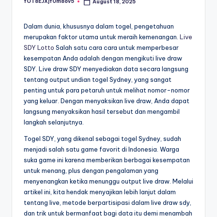
fOT8EJXjf0m8ov5
August 18, 2025
Posted
by
Dalam dunia, khususnya dalam togel, pengetahuan
merupakan faktor utama untuk meraih kemenangan.
Live
SDY Lotto
Salah satu cara cara untuk memperbesar
kesempatan Anda adalah dengan mengikuti live draw
SDY. Live draw SDY menyediakan data secara langsung
tentang output undian togel Sydney, yang sangat
penting untuk para petaruh untuk melihat nomor-nomor
yang keluar. Dengan menyaksikan live draw, Anda dapat
langsung menyaksikan hasil tersebut dan mengambil
langkah selanjutnya.
Togel SDY, yang dikenal sebagai togel Sydney, sudah
menjadi salah satu game favorit di Indonesia. Warga
suka game ini karena memberikan berbagai kesempatan
untuk menang, plus dengan pengalaman yang
menyenangkan ketika menunggu output live draw. Melalui
artikel ini, kita hendak menyajikan lebih lanjut dalam
tentang live, metode berpartisipasi dalam live draw sdy,
dan trik untuk bermanfaat bagi data itu demi menambah