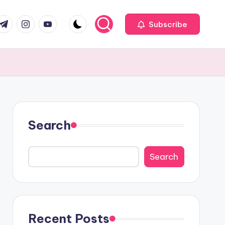
com
r.com
.me
instagram.com
youtube.com
Subscribe
Search
Search
Recent Posts