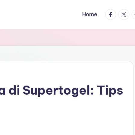
facebook.
twitte
t
Home
a di Supertogel: Tips