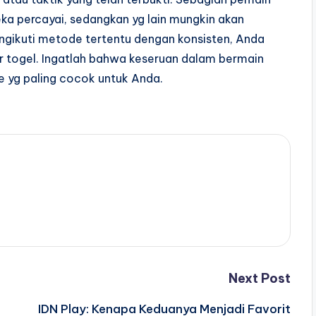
a percayai, sedangkan yg lain mungkin akan
gikuti metode tertentu dengan konsisten, Anda
togel. Ingatlah bahwa keseruan dalam bermain
de yg paling cocok untuk Anda.
Next Post
IDN Play: Kenapa Keduanya Menjadi Favorit