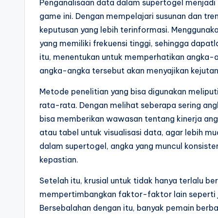
Penganalisaan data dalam supertogel menjadi l
game ini. Dengan mempelajari susunan dan tre
keputusan yang lebih terinformasi. Mengguna
yang memiliki frekuensi tinggi, sehingga dapat
itu, menentukan untuk memperhatikan angka-an
angka-angka tersebut akan menyajikan kejutan
Metode penelitian yang bisa digunakan meliputi
rata-rata. Dengan melihat seberapa sering an
bisa memberikan wawasan tentang kinerja angk
atau tabel untuk visualisasi data, agar lebih 
dalam supertogel, angka yang muncul konsisten
kepastian.
Setelah itu, krusial untuk tidak hanya terlalu b
mempertimbangkan faktor-faktor lain seperti 
Bersebalahan dengan itu, banyak pemain berb