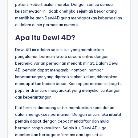
potensi keberhasilan mereka. Dengan semua semua
keistimewaan ini, tidak aneh jika sejumlah besar orang
memilih ke arah Dewi4D guna mendapatkan keberhasilan
di dalam dunia permainan numerik.
Apa Itu Dewi 4D?
Dewi 4D ini adalah satu situs yang memberikan
pengalaman bermain lotere secara online dengan
beraneka varian permainan menarik minat. Dalam Dewi
4D, pemain dapat mengambil nombor-nombor
keberuntungan yang diprediksi akan keluar, diharapkan
mendapatkan hadiah besar. Konsep permainan ini begitu
populer di antara masyarakat yang menyukai tantangan
dan keberuntungan.
Platform ini dirancang untuk memberikan kemudahan
dalam mengakses permainan. Dengan antarmuka intuitif,
pemain dapat dengan cepat mendaftar dan mulai
bermain tanpa kesulitan. Selain itu, Dewi 4D juga
memberikan berbagai informasi dan tips untuk