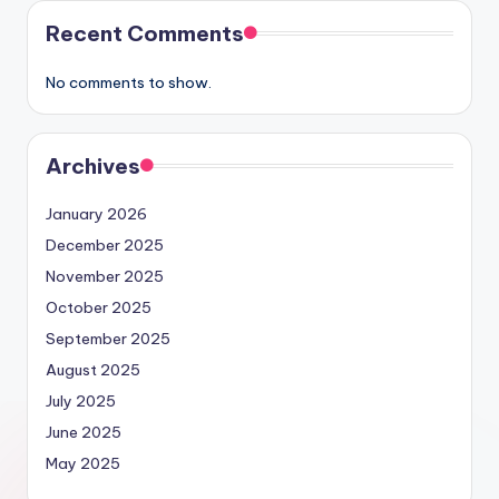
Recent Comments
No comments to show.
Archives
January 2026
December 2025
November 2025
October 2025
September 2025
August 2025
July 2025
June 2025
May 2025