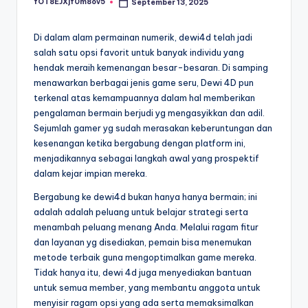
fOT8EJXjf0m8ov5
September 13, 2025
Posted
by
Di dalam alam permainan numerik, dewi4d telah jadi
salah satu opsi favorit untuk banyak individu yang
hendak meraih kemenangan besar-besaran. Di samping
menawarkan berbagai jenis game seru, Dewi 4D pun
terkenal atas kemampuannya dalam hal memberikan
pengalaman bermain berjudi yg mengasyikkan dan adil.
Sejumlah gamer yg sudah merasakan keberuntungan dan
kesenangan ketika bergabung dengan platform ini,
menjadikannya sebagai langkah awal yang prospektif
dalam kejar impian mereka.
Bergabung ke dewi4d bukan hanya hanya bermain; ini
adalah adalah peluang untuk belajar strategi serta
menambah peluang menang Anda. Melalui ragam fitur
dan layanan yg disediakan, pemain bisa menemukan
metode terbaik guna mengoptimalkan game mereka.
Tidak hanya itu, dewi 4d juga menyediakan bantuan
untuk semua member, yang membantu anggota untuk
menyisir ragam opsi yang ada serta memaksimalkan