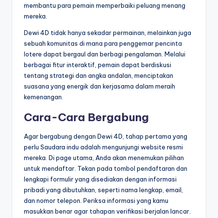
membantu para pemain memperbaiki peluang menang
mereka.
Dewi 4D tidak hanya sekadar permainan, melainkan juga
sebuah komunitas di mana para penggemar pencinta
lotere dapat bergaul dan berbagi pengalaman. Melalui
berbagai fitur interaktif, pemain dapat berdiskusi
tentang strategi dan angka andalan, menciptakan
suasana yang energik dan kerjasama dalam meraih
kemenangan.
Cara-Cara Bergabung
Agar bergabung dengan Dewi 4D, tahap pertama yang
perlu Saudara indu adalah mengunjungi website resmi
mereka. Di page utama, Anda akan menemukan pilihan
untuk mendaftar. Tekan pada tombol pendaftaran dan
lengkapi formulir yang disediakan dengan informasi
pribadi yang dibutuhkan, seperti nama lengkap, email,
dan nomor telepon. Periksa informasi yang kamu
masukkan benar agar tahapan verifikasi berjalan lancar.