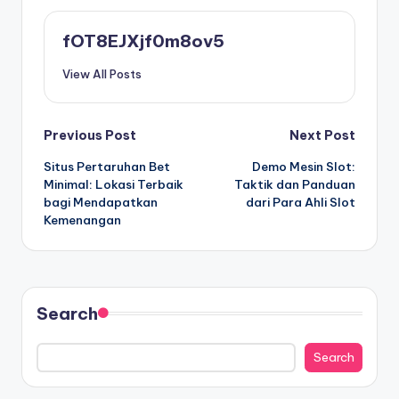
fOT8EJXjf0m8ov5
View All Posts
Post
Previous Post
Next Post
Situs Pertaruhan Bet
Demo Mesin Slot:
navigation
Minimal: Lokasi Terbaik
Taktik dan Panduan
bagi Mendapatkan
dari Para Ahli Slot
Kemenangan
Search
Search