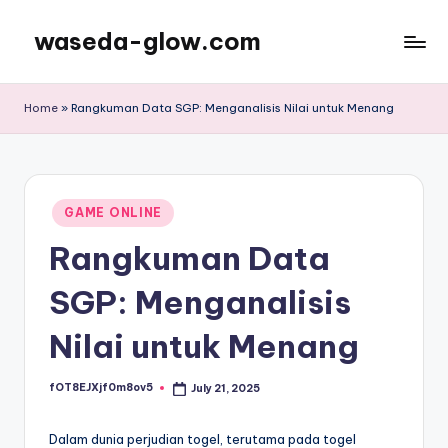
waseda-glow.com
Skip
to
content
Home
»
Rangkuman Data SGP: Menganalisis Nilai untuk Menang
Posted
GAME ONLINE
in
Rangkuman Data
SGP: Menganalisis
Nilai untuk Menang
fOT8EJXjf0m8ov5
July 21, 2025
Posted
by
Dalam dunia perjudian togel, terutama pada togel