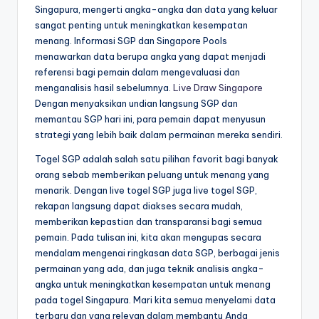
Singapura, mengerti angka-angka dan data yang keluar
sangat penting untuk meningkatkan kesempatan
menang. Informasi SGP dan Singapore Pools
menawarkan data berupa angka yang dapat menjadi
referensi bagi pemain dalam mengevaluasi dan
menganalisis hasil sebelumnya.
Live Draw Singapore
Dengan menyaksikan undian langsung SGP dan
memantau SGP hari ini, para pemain dapat menyusun
strategi yang lebih baik dalam permainan mereka sendiri.
Togel SGP adalah salah satu pilihan favorit bagi banyak
orang sebab memberikan peluang untuk menang yang
menarik. Dengan live togel SGP juga live togel SGP,
rekapan langsung dapat diakses secara mudah,
memberikan kepastian dan transparansi bagi semua
pemain. Pada tulisan ini, kita akan mengupas secara
mendalam mengenai ringkasan data SGP, berbagai jenis
permainan yang ada, dan juga teknik analisis angka-
angka untuk meningkatkan kesempatan untuk menang
pada togel Singapura. Mari kita semua menyelami data
terbaru dan yang relevan dalam membantu Anda