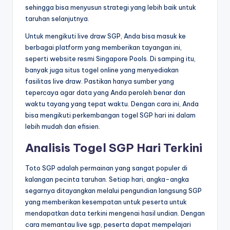
sehingga bisa menyusun strategi yang lebih baik untuk
taruhan selanjutnya.
Untuk mengikuti live draw SGP, Anda bisa masuk ke
berbagai platform yang memberikan tayangan ini,
seperti website resmi Singapore Pools. Di samping itu,
banyak juga situs togel online yang menyediakan
fasilitas live draw. Pastikan hanya sumber yang
tepercaya agar data yang Anda peroleh benar dan
waktu tayang yang tepat waktu. Dengan cara ini, Anda
bisa mengikuti perkembangan togel SGP hari ini dalam
lebih mudah dan efisien.
Analisis Togel SGP Hari Terkini
Toto SGP adalah permainan yang sangat populer di
kalangan pecinta taruhan. Setiap hari, angka-angka
segarnya ditayangkan melalui pengundian langsung SGP
yang memberikan kesempatan untuk peserta untuk
mendapatkan data terkini mengenai hasil undian. Dengan
cara memantau live sgp, peserta dapat mempelajari