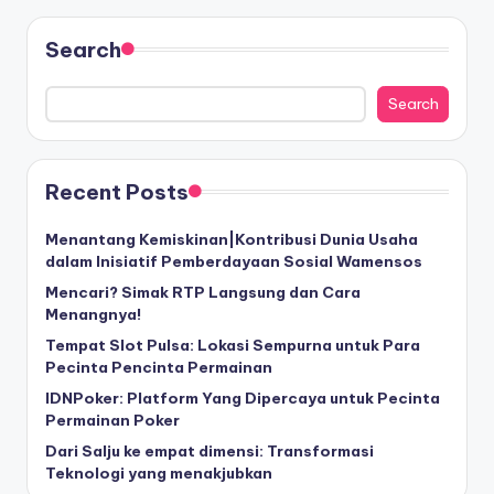
Search
Search
Recent Posts
Menantang Kemiskinan|Kontribusi Dunia Usaha
dalam Inisiatif Pemberdayaan Sosial Wamensos
Mencari? Simak RTP Langsung dan Cara
Menangnya!
Tempat Slot Pulsa: Lokasi Sempurna untuk Para
Pecinta Pencinta Permainan
IDNPoker: Platform Yang Dipercaya untuk Pecinta
Permainan Poker
Dari Salju ke empat dimensi: Transformasi
Teknologi yang menakjubkan