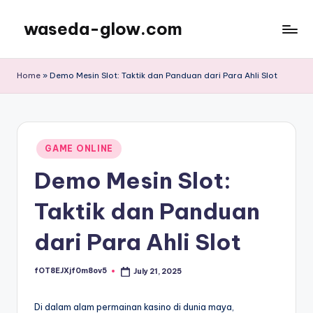
waseda-glow.com
Skip
to
content
Home
»
Demo Mesin Slot: Taktik dan Panduan dari Para Ahli Slot
Posted
GAME ONLINE
in
Demo Mesin Slot:
Taktik dan Panduan
dari Para Ahli Slot
fOT8EJXjf0m8ov5
July 21, 2025
Posted
by
Di dalam alam permainan kasino di dunia maya,