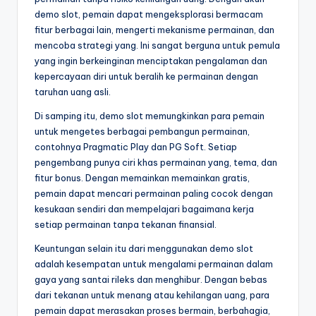
demo slot, pemain dapat mengeksplorasi bermacam
fitur berbagai lain, mengerti mekanisme permainan, dan
mencoba strategi yang. Ini sangat berguna untuk pemula
yang ingin berkeinginan menciptakan pengalaman dan
kepercayaan diri untuk beralih ke permainan dengan
taruhan uang asli.
Di samping itu, demo slot memungkinkan para pemain
untuk mengetes berbagai pembangun permainan,
contohnya Pragmatic Play dan PG Soft. Setiap
pengembang punya ciri khas permainan yang, tema, dan
fitur bonus. Dengan memainkan memainkan gratis,
pemain dapat mencari permainan paling cocok dengan
kesukaan sendiri dan mempelajari bagaimana kerja
setiap permainan tanpa tekanan finansial.
Keuntungan selain itu dari menggunakan demo slot
adalah kesempatan untuk mengalami permainan dalam
gaya yang santai rileks dan menghibur. Dengan bebas
dari tekanan untuk menang atau kehilangan uang, para
pemain dapat merasakan proses bermain, berbahagia,