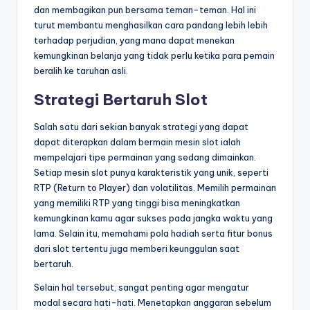
dan membagikan pun bersama teman-teman. Hal ini
turut membantu menghasilkan cara pandang lebih lebih
terhadap perjudian, yang mana dapat menekan
kemungkinan belanja yang tidak perlu ketika para pemain
beralih ke taruhan asli.
Strategi Bertaruh Slot
Salah satu dari sekian banyak strategi yang dapat
dapat diterapkan dalam bermain mesin slot ialah
mempelajari tipe permainan yang sedang dimainkan.
Setiap mesin slot punya karakteristik yang unik, seperti
RTP (Return to Player) dan volatilitas. Memilih permainan
yang memiliki RTP yang tinggi bisa meningkatkan
kemungkinan kamu agar sukses pada jangka waktu yang
lama. Selain itu, memahami pola hadiah serta fitur bonus
dari slot tertentu juga memberi keunggulan saat
bertaruh.
Selain hal tersebut, sangat penting agar mengatur
modal secara hati-hati. Menetapkan anggaran sebelum