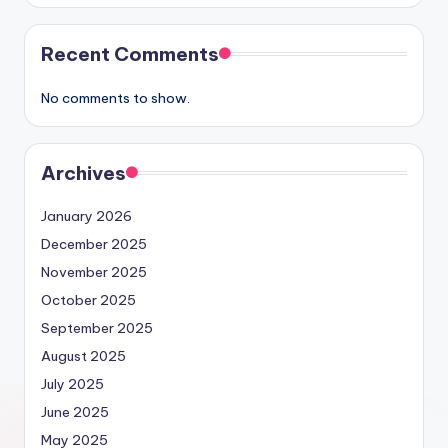
Recent Comments
No comments to show.
Archives
January 2026
December 2025
November 2025
October 2025
September 2025
August 2025
July 2025
June 2025
May 2025