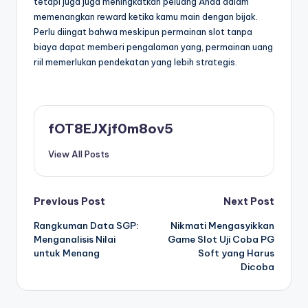
tetapi juga juga meningkatkan peluang Anda dalam
memenangkan reward ketika kamu main dengan bijak.
Perlu diingat bahwa meskipun permainan slot tanpa
biaya dapat memberi pengalaman yang, permainan uang
riil memerlukan pendekatan yang lebih strategis.
fOT8EJXjf0m8ov5
View All Posts
Post
Previous Post
Next Post
Rangkuman Data SGP:
Nikmati Mengasyikkan
navigation
Menganalisis Nilai
Game Slot Uji Coba PG
untuk Menang
Soft yang Harus
Dicoba