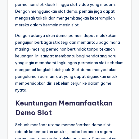
permainan slot klasik hingga slot video yang modern.
Dengan menggunakan slot demo, pemain juga dapat
mengasah taktik dan mengembangkan keterampilan
mereka dalam bermain mesin slot.
Dengan adanya akun demo, pemain dapat melakukan
pengujian berbagai strategi dan memantau bagaimana
masing-masing permainan bertindak tanpa tekanan
keuangan. Ini sangat membantu bagi pendatang baru
yang ingin memahami lingkungan permainan slot sebelum
mengambil langkah lebih jauh. Slot demo menyediakan
pengalaman bermanfaat yang dapat digunakan untuk
mempersiapkan diri sebelum terjun ke dalam game
nyata.
Keuntungan Memanfaatkan
Demo Slot
Sebuah manfaat utama memanfaatkan demo slot
adalah kesempatan untuk uji coba beraneka ragam
permainan tanpa risiko kehilangan uang. Dengan akun