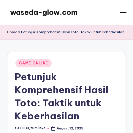
waseda-glow.com
Skip
to
content
Home
»
Petunjuk Komprehensif Hasil Toto: Taktik untuk Keberhasilan
Posted
GAME ONLINE
in
Petunjuk
Komprehensif Hasil
Toto: Taktik untuk
Keberhasilan
fOT8EJXjf0m8ov5
August 12, 2025
Posted