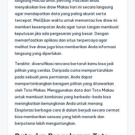
langsung Macau amat penting. Pastikan Anda
menyaksikan live draw Makau hari ini secara langsung
agar mendapatkan data yang paling akurat serta
tercepat. Mel花kan waktu untuk memantau live draw ini
memberi kesempatan Anda agar turun tangan membuat
keputusan jika ada pergeseran yang besar. Dengan
memanfaatkan aplikasi dan situs terpercaya agar
melihat live draw juga bisa memberikan Anda informasi
langsung yang diperlukan.
Terakhir, diversifikasi rencana bertaruh kamu bisa jadi
pilihan yang cerdas. Daripada cuma mempertaruhkan
pada sebuah jenis permainan, Anda dapat
mempertimbangkan beragam pilihan yang ditawarkan
oleh Toto Makau. Menggunakan data dari Toto Makau
untuk membuat kombinasi yang berbeda-beda bisa
meningkatkan kemungkinan Anda untuk menang.
Eksplorasi berbagai cara di dalam berjudi secara cermat
bisa memberikan sensasi yang lebih menarik dan
berpotensi lebih menguntungkan.