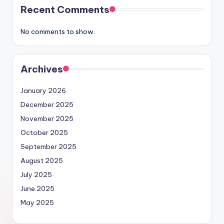
Recent Comments
No comments to show.
Archives
January 2026
December 2025
November 2025
October 2025
September 2025
August 2025
July 2025
June 2025
May 2025