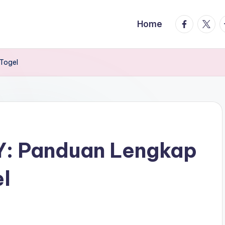
facebook.
twitte
t
Home
 Togel
DY: Panduan Lengkap
l