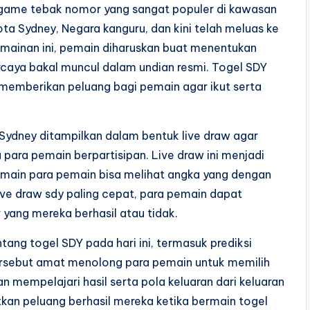
is game tebak nomor yang sangat populer di kawasan
ota Sydney, Negara kanguru, dan kini telah meluas ke
rmainan ini, pemain diharuskan buat menentukan
caya bakal muncul dalam undian resmi. Togel SDY
mberikan peluang bagi pemain agar ikut serta
el Sydney ditampilkan dalam bentuk live draw agar
para pemain berpartisipan. Live draw ini menjadi
main para pemain bisa melihat angka yang dengan
ve draw sdy paling cepat, para pemain dapat
ang mereka berhasil atau tidak.
ntang togel SDY pada hari ini, termasuk prediksi
tersebut amat menolong para pemain untuk memilih
 mempelajari hasil serta pola keluaran dari keluaran
kan peluang berhasil mereka ketika bermain togel