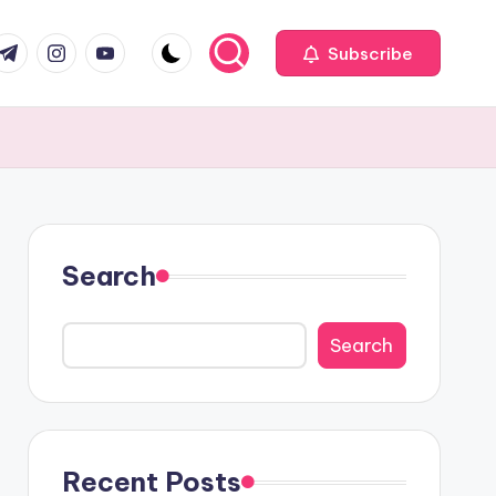
com
r.com
.me
instagram.com
youtube.com
Subscribe
Search
Search
Recent Posts