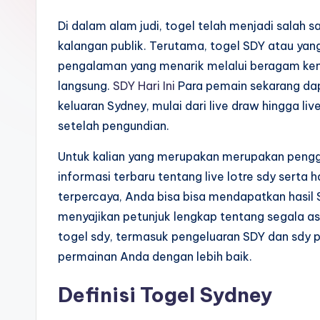
Di dalam alam judi, togel telah menjadi salah 
kalangan publik. Terutama, togel SDY atau yan
pengalaman yang menarik melalui beragam ke
langsung.
SDY Hari Ini
Para pemain sekarang dap
keluaran Sydney, mulai dari live draw hingga 
setelah pengundian.
Untuk kalian yang merupakan merupakan pengge
informasi terbaru tentang live lotre sdy serta ha
terpercaya, Anda bisa bisa mendapatkan hasil SD
menyajikan petunjuk lengkap tentang segala as
togel sdy, termasuk pengeluaran SDY dan sdy 
permainan Anda dengan lebih baik.
Definisi Togel Sydney