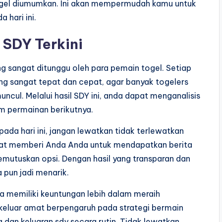
 togel diumumkan. Ini akan mempermudah kamu untuk
 hari ini.
 SDY Terkini
ang sangat ditunggu oleh para pemain togel. Setiap
ang sangat tepat dan cepat, agar banyak togelers
cul. Melalui hasil SDY ini, anda dapat menganalisis
m permainan berikutnya.
ada hari ini, jangan lewatkan tidak terlewatkan
pat memberi Anda Anda untuk mendapatkan berita
utuskan opsi. Dengan hasil yang transparan dan
 pun jadi menarik.
da memiliki keuntungan lebih dalam meraih
eluar amat berpengaruh pada strategi bermain
 dan keluaran sdy secara rutin. Tidak lewatkan