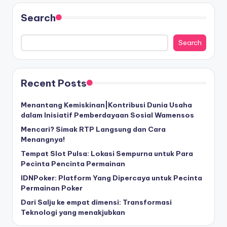
Search
Search
Recent Posts
Menantang Kemiskinan|Kontribusi Dunia Usaha
dalam Inisiatif Pemberdayaan Sosial Wamensos
Mencari? Simak RTP Langsung dan Cara
Menangnya!
Tempat Slot Pulsa: Lokasi Sempurna untuk Para
Pecinta Pencinta Permainan
IDNPoker: Platform Yang Dipercaya untuk Pecinta
Permainan Poker
Dari Salju ke empat dimensi: Transformasi
Teknologi yang menakjubkan