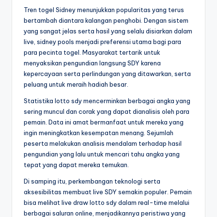
Tren togel Sidney menunjukkan popularitas yang terus
bertambah diantara kalangan penghobi. Dengan sistem
yang sangat jelas serta hasil yang selalu disiarkan dalam
live, sidney pools menjadi preferensi utama bagi para
para pecinta togel. Masyarakat tertarik untuk
menyaksikan pengundian langsung SDY karena
kepercayaan serta perlindungan yang ditawarkan, serta
peluang untuk meraih hadiah besar.
Statistika lotto sdy mencerminkan berbagai angka yang
sering muncul dan corak yang dapat dianalisis oleh para
pemain. Data ini amat bermanfaat untuk mereka yang
ingin meningkatkan kesempatan menang. Sejumlah
peserta melakukan analisis mendalam terhadap hasil
pengundian yang lalu untuk mencari tahu angka yang
tepat yang dapat mereka temukan.
Di samping itu, perkembangan teknologi serta
aksesibilitas membuat live SDY semakin populer. Pemain
bisa melihat live draw lotto sdy dalam real-time melalui
berbagai saluran online, menjadikannya peristiwa yang