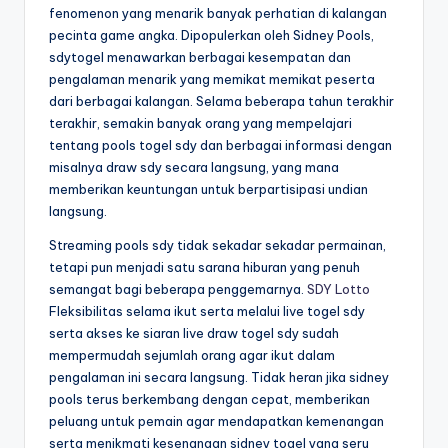
fenomenon yang menarik banyak perhatian di kalangan
pecinta game angka. Dipopulerkan oleh Sidney Pools,
sdytogel menawarkan berbagai kesempatan dan
pengalaman menarik yang memikat memikat peserta
dari berbagai kalangan. Selama beberapa tahun terakhir
terakhir, semakin banyak orang yang mempelajari
tentang pools togel sdy dan berbagai informasi dengan
misalnya draw sdy secara langsung, yang mana
memberikan keuntungan untuk berpartisipasi undian
langsung.
Streaming pools sdy tidak sekadar sekadar permainan,
tetapi pun menjadi satu sarana hiburan yang penuh
semangat bagi beberapa penggemarnya.
SDY Lotto
Fleksibilitas selama ikut serta melalui live togel sdy
serta akses ke siaran live draw togel sdy sudah
mempermudah sejumlah orang agar ikut dalam
pengalaman ini secara langsung. Tidak heran jika sidney
pools terus berkembang dengan cepat, memberikan
peluang untuk pemain agar mendapatkan kemenangan
serta menikmati kesenangan sidney togel yang seru