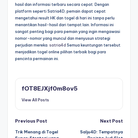
hasil dan informasi terbaru secara cepat. Dengan
platform seperti Satria4D, pemain dapat cepat
mengetahui result HK dan togel di hari ini tanpa perlu
menantikan hasil-hasil dari tempat lain. Informasi ini
sangat penting bagi para pemain yang ingin mengawasi
nomor-nomor yang muncul dan menyusun strategi
perjudian mereka.
satria4d
Semua keuntungan tersebut
menjadikan togel online pilihan terbaik bagi para
pencinta permainan ini.
fOT8EJXjf0m8ov5
View All Posts
Post
Previous Post
Next Post
Trik Menang di Togel
Salju4D: Tempatnya
navigation
Super: Strategi yang
Pecinta Judi Slot