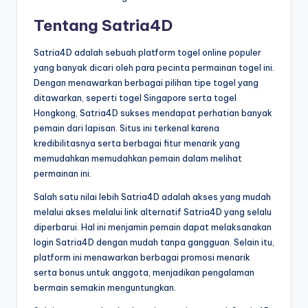
Tentang Satria4D
Satria4D adalah sebuah platform togel online populer
yang banyak dicari oleh para pecinta permainan togel ini.
Dengan menawarkan berbagai pilihan tipe togel yang
ditawarkan, seperti togel Singapore serta togel
Hongkong, Satria4D sukses mendapat perhatian banyak
pemain dari lapisan. Situs ini terkenal karena
kredibilitasnya serta berbagai fitur menarik yang
memudahkan memudahkan pemain dalam melihat
permainan ini.
Salah satu nilai lebih Satria4D adalah akses yang mudah
melalui akses melalui link alternatif Satria4D yang selalu
diperbarui. Hal ini menjamin pemain dapat melaksanakan
login Satria4D dengan mudah tanpa gangguan. Selain itu,
platform ini menawarkan berbagai promosi menarik
serta bonus untuk anggota, menjadikan pengalaman
bermain semakin menguntungkan.