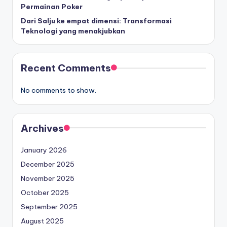
Permainan Poker
Dari Salju ke empat dimensi: Transformasi
Teknologi yang menakjubkan
Recent Comments
No comments to show.
Archives
January 2026
December 2025
November 2025
October 2025
September 2025
August 2025