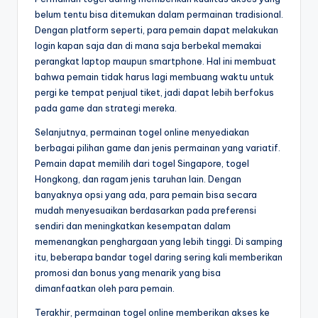
belum tentu bisa ditemukan dalam permainan tradisional.
Dengan platform seperti, para pemain dapat melakukan
login kapan saja dan di mana saja berbekal memakai
perangkat laptop maupun smartphone. Hal ini membuat
bahwa pemain tidak harus lagi membuang waktu untuk
pergi ke tempat penjual tiket, jadi dapat lebih berfokus
pada game dan strategi mereka.
Selanjutnya, permainan togel online menyediakan
berbagai pilihan game dan jenis permainan yang variatif.
Pemain dapat memilih dari togel Singapore, togel
Hongkong, dan ragam jenis taruhan lain. Dengan
banyaknya opsi yang ada, para pemain bisa secara
mudah menyesuaikan berdasarkan pada preferensi
sendiri dan meningkatkan kesempatan dalam
memenangkan penghargaan yang lebih tinggi. Di samping
itu, beberapa bandar togel daring sering kali memberikan
promosi dan bonus yang menarik yang bisa
dimanfaatkan oleh para pemain.
Terakhir, permainan togel online memberikan akses ke