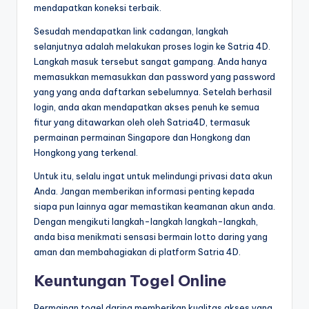
mendapatkan koneksi terbaik.
Sesudah mendapatkan link cadangan, langkah
selanjutnya adalah melakukan proses login ke Satria 4D.
Langkah masuk tersebut sangat gampang. Anda hanya
memasukkan memasukkan dan password yang password
yang yang anda daftarkan sebelumnya. Setelah berhasil
login, anda akan mendapatkan akses penuh ke semua
fitur yang ditawarkan oleh oleh Satria4D, termasuk
permainan permainan Singapore dan Hongkong dan
Hongkong yang terkenal.
Untuk itu, selalu ingat untuk melindungi privasi data akun
Anda. Jangan memberikan informasi penting kepada
siapa pun lainnya agar memastikan keamanan akun anda.
Dengan mengikuti langkah-langkah langkah-langkah,
anda bisa menikmati sensasi bermain lotto daring yang
aman dan membahagiakan di platform Satria 4D.
Keuntungan Togel Online
Permainan togel daring memberikan kualitas akses yang