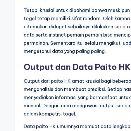
Tetapi krusial untuk dipahami bahwa meskipun 
togel tetap memiliki sifat random. Oleh karena
ditemukan didapat sebaiknya dilakukan secara 
data serta instinct pemain pemain bisa mencip
permainan. Sementara itu, selalu mengikuti up
mengetahui data yang paling paling.
Output dan Data Paito HK
Output dari paito HK amat krusial bagi bebera
menganalisis dan membuat prediksi. Setiap has
menyediakan informasi yang bermanfaat untu
muncul. Dengan cara mengawasi output secar
dalam kompetisi togel.
Data paito HK umumnya memuat data lengkap 