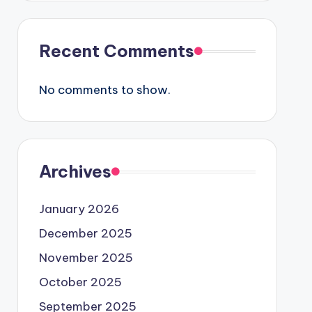
Recent Comments
No comments to show.
Archives
January 2026
December 2025
November 2025
October 2025
September 2025