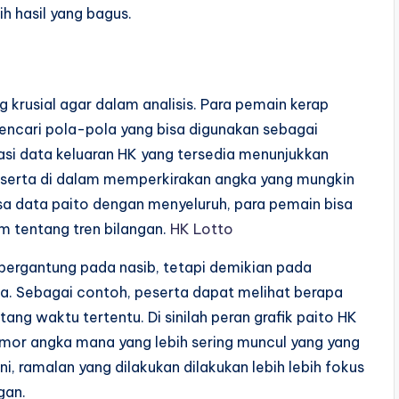
h hasil yang bagus.
krusial agar dalam analisis. Para pemain kerap
ncari pola-pola yang bisa digunakan sebagai
si data keluaran HK yang tersedia menunjukkan
eserta di dalam memperkirakan angka yang mungkin
isa data paito dengan menyeluruh, para pemain bisa
tentang tren bilangan.
HK Lotto
bergantung pada nasib, tetapi demikian pada
. Sebagai contoh, peserta dapat melihat berapa
ang waktu tertentu. Di sinilah peran grafik paito HK
omor angka mana yang lebih sering muncul yang yang
i, ramalan yang dilakukan dilakukan lebih lebih fokus
gan.