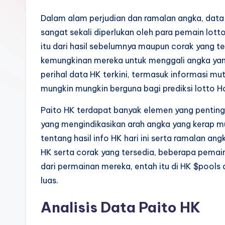
Dalam alam perjudian dan ramalan angka, data
sangat sekali diperlukan oleh para pemain lo
itu dari hasil sebelumnya maupun corak yang te
kemungkinan mereka untuk menggali angka yan
perihal data HK terkini, termasuk informasi mu
mungkin mungkin berguna bagi prediksi lotto 
Paito HK terdapat banyak elemen yang penting 
yang mengindikasikan arah angka yang kerap mu
tentang hasil info HK hari ini serta ramalan an
HK serta corak yang tersedia, beberapa pemain
dari permainan mereka, entah itu di HK $pools 
luas.
Analisis Data Paito HK