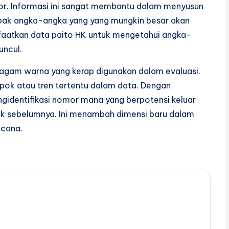
mor. Informasi ini sangat membantu dalam menyusun
nebak angka-angka yang yang mungkin besar akan
faatkan data paito HK untuk mengetahui angka-
uncul.
ragam warna yang kerap digunakan dalam evaluasi.
ok atau tren tertentu dalam data. Dengan
identifikasi nomor mana yang berpotensi keluar
ik sebelumnya. Ini menambah dimensi baru dalam
ncana.