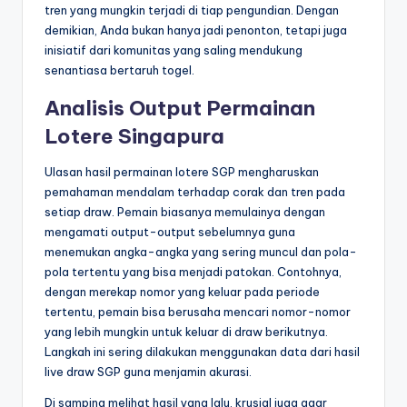
tren yang mungkin terjadi di tiap pengundian. Dengan
demikian, Anda bukan hanya jadi penonton, tetapi juga
inisiatif dari komunitas yang saling mendukung
senantiasa bertaruh togel.
Analisis Output Permainan
Lotere Singapura
Ulasan hasil permainan lotere SGP mengharuskan
pemahaman mendalam terhadap corak dan tren pada
setiap draw. Pemain biasanya memulainya dengan
mengamati output-output sebelumnya guna
menemukan angka-angka yang sering muncul dan pola-
pola tertentu yang bisa menjadi patokan. Contohnya,
dengan merekap nomor yang keluar pada periode
tertentu, pemain bisa berusaha mencari nomor-nomor
yang lebih mungkin untuk keluar di draw berikutnya.
Langkah ini sering dilakukan menggunakan data dari hasil
live draw SGP guna menjamin akurasi.
Di samping melihat hasil yang lalu, krusial juga agar