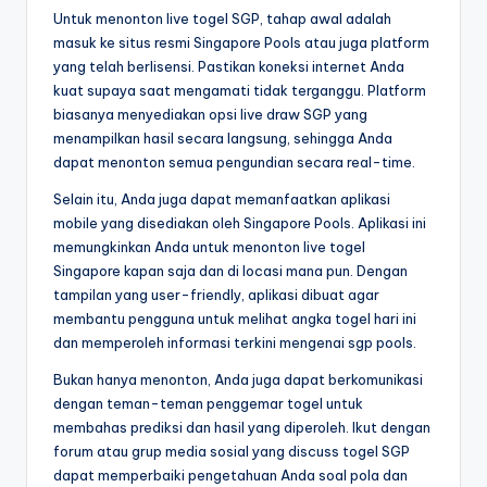
Untuk menonton live togel SGP, tahap awal adalah
masuk ke situs resmi Singapore Pools atau juga platform
yang telah berlisensi. Pastikan koneksi internet Anda
kuat supaya saat mengamati tidak terganggu. Platform
biasanya menyediakan opsi live draw SGP yang
menampilkan hasil secara langsung, sehingga Anda
dapat menonton semua pengundian secara real-time.
Selain itu, Anda juga dapat memanfaatkan aplikasi
mobile yang disediakan oleh Singapore Pools. Aplikasi ini
memungkinkan Anda untuk menonton live togel
Singapore kapan saja dan di locasi mana pun. Dengan
tampilan yang user-friendly, aplikasi dibuat agar
membantu pengguna untuk melihat angka togel hari ini
dan memperoleh informasi terkini mengenai sgp pools.
Bukan hanya menonton, Anda juga dapat berkomunikasi
dengan teman-teman penggemar togel untuk
membahas prediksi dan hasil yang diperoleh. Ikut dengan
forum atau grup media sosial yang discuss togel SGP
dapat memperbaiki pengetahuan Anda soal pola dan