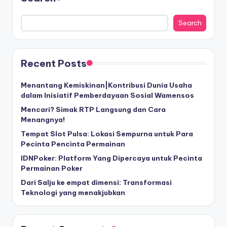
Search
Recent Posts
Menantang Kemiskinan|Kontribusi Dunia Usaha
dalam Inisiatif Pemberdayaan Sosial Wamensos
Mencari? Simak RTP Langsung dan Cara
Menangnya!
Tempat Slot Pulsa: Lokasi Sempurna untuk Para
Pecinta Pencinta Permainan
IDNPoker: Platform Yang Dipercaya untuk Pecinta
Permainan Poker
Dari Salju ke empat dimensi: Transformasi
Teknologi yang menakjubkan