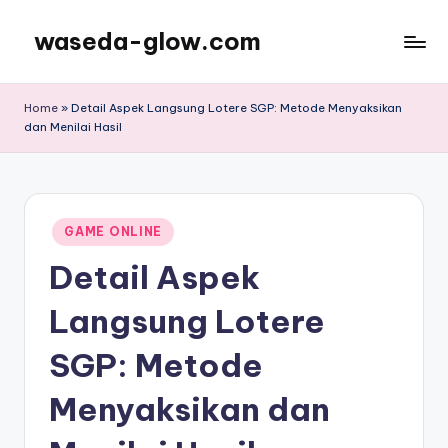
waseda-glow.com
Skip
to
content
Home
»
Detail Aspek Langsung Lotere SGP: Metode Menyaksikan
dan Menilai Hasil
Posted
GAME ONLINE
in
Detail Aspek
Langsung Lotere
SGP: Metode
Menyaksikan dan