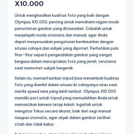
X10.000
Untuk menghasilkan kualitas foto yang baik dengan
Olympus X10.000, penting untuk memahami ragam mode
pemotretan gambar yang ditawarkan. Cobalah untuk
menjelajahi mode otomatis dan manual, agar Anda
dapat menyesuaikan pengaturan berdasarkan dengan
situasi cahaya dan subjek yang dipotret. Perhatikan pula
fitur-fitur seperti pengendalian gambar yang sangat
berguna dalam menciptakan foto yang jernih, terutama
saat memotret subjek bergerak.
Selain itu, memanfaatkan tripod bisa menambah kualitas
foto yang diambil dalam situasi iki cahayanya atau saat
merilis speed rana yang lebih lambat. Olympus X10.000
memiliki port untuk tripod yang memudahkan Anda untuk
memastikan kamera tetap kokoh. Ingatlah untuk
mengatur fokus secara akurat, baik dari segi manual
maupun otomatis, agar objek dalam gambar terlihat
ctrah dan tidak kabur.