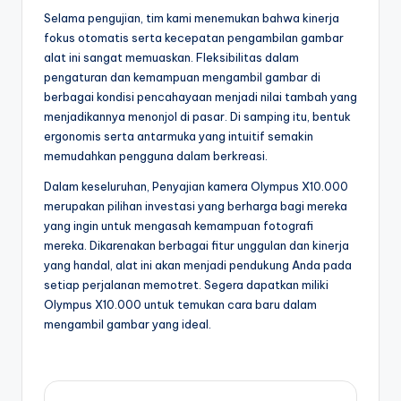
Selama pengujian, tim kami menemukan bahwa kinerja
fokus otomatis serta kecepatan pengambilan gambar
alat ini sangat memuaskan. Fleksibilitas dalam
pengaturan dan kemampuan mengambil gambar di
berbagai kondisi pencahayaan menjadi nilai tambah yang
menjadikannya menonjol di pasar. Di samping itu, bentuk
ergonomis serta antarmuka yang intuitif semakin
memudahkan pengguna dalam berkreasi.
Dalam keseluruhan, Penyajian kamera Olympus X10.000
merupakan pilihan investasi yang berharga bagi mereka
yang ingin untuk mengasah kemampuan fotografi
mereka. Dikarenakan berbagai fitur unggulan dan kinerja
yang handal, alat ini akan menjadi pendukung Anda pada
setiap perjalanan memotret. Segera dapatkan miliki
Olympus X10.000 untuk temukan cara baru dalam
mengambil gambar yang ideal.