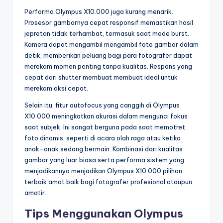
Performa Olympus X10.000 juga kurang menarik.
Prosesor gambarnya cepat responsif memastikan hasil
jepretan tidak terhambat, termasuk saat mode burst.
Kamera dapat mengambil mengambil foto gambar dalam
detik, memberikan peluang bagi para fotografer dapat
merekam momen penting tanpa kualitas. Respons yang
cepat dari shutter membuat membuat ideal untuk
merekam aksi cepat.
Selain itu, fitur autofocus yang canggih di Olympus
X10.000 meningkatkan akurasi dalam mengunci fokus
saat subjek. Ini sangat berguna pada saat memotret
foto dinamis, seperti di acara olah raga atau ketika
anak-anak sedang bermain. Kombinasi dari kualitas
gambar yang luar biasa serta performa sistem yang
menjadikannya menjadikan Olympus X10.000 pilihan
terbaik amat baik bagi fotografer profesional ataupun
amatir.
Tips Menggunakan Olympus