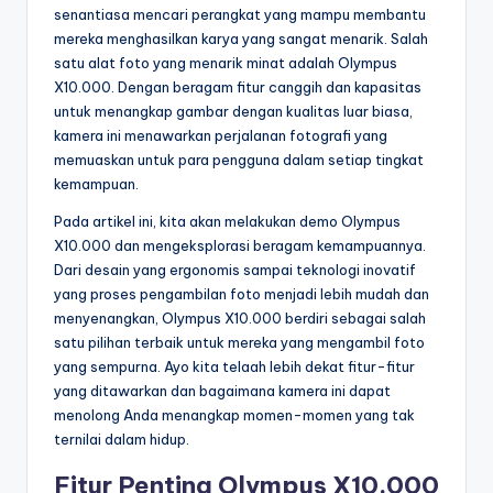
senantiasa mencari perangkat yang mampu membantu
mereka menghasilkan karya yang sangat menarik. Salah
satu alat foto yang menarik minat adalah Olympus
X10.000. Dengan beragam fitur canggih dan kapasitas
untuk menangkap gambar dengan kualitas luar biasa,
kamera ini menawarkan perjalanan fotografi yang
memuaskan untuk para pengguna dalam setiap tingkat
kemampuan.
Pada artikel ini, kita akan melakukan demo Olympus
X10.000 dan mengeksplorasi beragam kemampuannya.
Dari desain yang ergonomis sampai teknologi inovatif
yang proses pengambilan foto menjadi lebih mudah dan
menyenangkan, Olympus X10.000 berdiri sebagai salah
satu pilihan terbaik untuk mereka yang mengambil foto
yang sempurna. Ayo kita telaah lebih dekat fitur-fitur
yang ditawarkan dan bagaimana kamera ini dapat
menolong Anda menangkap momen-momen yang tak
ternilai dalam hidup.
Fitur Penting Olympus X10.000