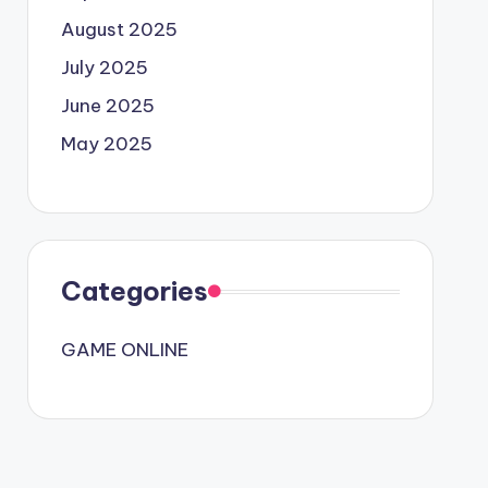
August 2025
July 2025
June 2025
May 2025
Categories
GAME ONLINE