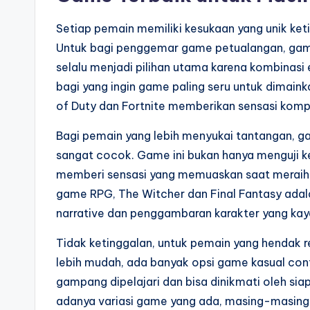
Setiap pemain memiliki kesukaan yang unik keti
Untuk bagi penggemar game petualangan, game
selalu menjadi pilihan utama karena kombinasi el
bagi yang ingin game paling seru untuk dimain
of Duty dan Fortnite memberikan sensasi komp
Bagi pemain yang lebih menyukai tantangan, ga
sangat cocok. Game ini bukan hanya menguji k
memberi sensasi yang memuaskan saat meraih 
game RPG, The Witcher dan Final Fantasy adala
narrative dan penggambaran karakter yang kay
Tidak ketinggalan, untuk pemain yang hendak 
lebih mudah, ada banyak opsi game kasual c
gampang dipelajari dan bisa dinikmati oleh si
adanya variasi game yang ada, masing-masing