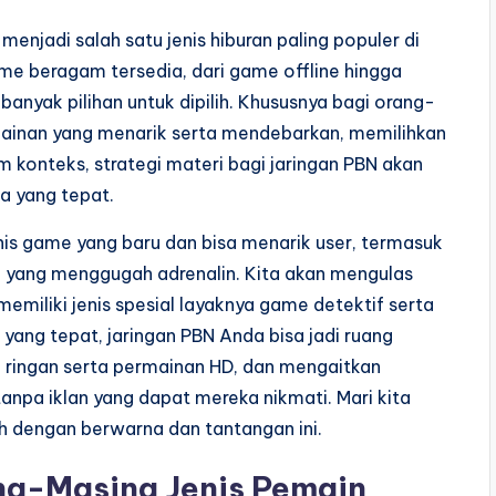
enjadi salah satu jenis hiburan paling populer di
me beragam tersedia, dari game offline hingga
anyak pilihan untuk dipilih. Khususnya bagi orang-
ainan yang menarik serta mendebarkan, memilihkan
 konteks, strategi materi bagi jaringan PBN akan
a yang tepat.
enis game yang baru dan bisa menarik user, termasuk
ang menggugah adrenalin. Kita akan mengulas
emiliki jenis spesial layaknya game detektif serta
yang tepat, jaringan PBN Anda bisa jadi ruang
ringan serta permainan HD, dan mengaitkan
npa iklan yang dapat mereka nikmati. Mari kita
 dengan berwarna dan tantangan ini.
ng-Masing Jenis Pemain