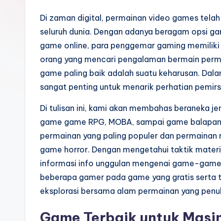
Di zaman digital, permainan video games telah m
seluruh dunia. Dengan adanya beragam opsi ga
game online, para penggemar gaming memiliki b
orang yang mencari pengalaman bermain perm
game paling baik adalah suatu keharusan. Dalam
sangat penting untuk menarik perhatian pemirs
Di tulisan ini, kami akan membahas beraneka j
game game RPG, MOBA, sampai game balapan y
permainan yang paling populer dan permainan m
game horror. Dengan mengetahui taktik materi 
informasi info unggulan mengenai game-game 
beberapa gamer pada game yang gratis serta ta
eksplorasi bersama alam permainan yang penuh
Game Terbaik untuk Masi