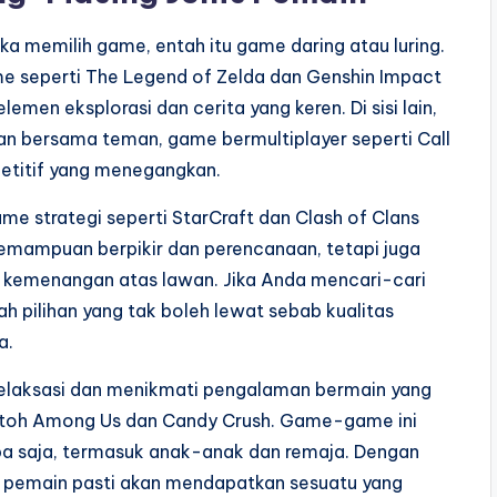
ka memilih game, entah itu game daring atau luring.
 seperti The Legend of Zelda dan Genshin Impact
emen eksplorasi dan cerita yang keren. Di sisi lain,
kan bersama teman, game bermultiplayer seperti Call
etitif yang menegangkan.
me strategi seperti StarCraft dan Clash of Clans
emampuan berpikir dan perencanaan, tetapi juga
kemenangan atas lawan. Jika Anda mencari-cari
h pilihan yang tak boleh lewat sebab kualitas
a.
relaksasi dan menikmati pengalaman bermain yang
ontoh Among Us dan Candy Crush. Game-game ini
apa saja, termasuk anak-anak dan remaja. Dengan
 pemain pasti akan mendapatkan sesuatu yang