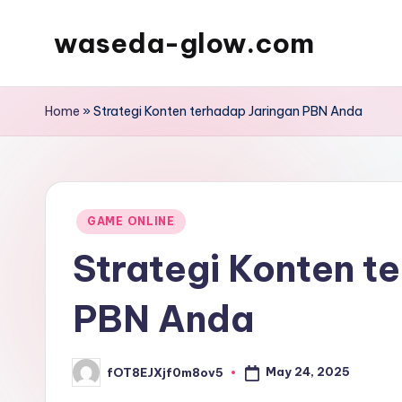
waseda-glow.com
Skip
to
content
Home
»
Strategi Konten terhadap Jaringan PBN Anda
Posted
GAME ONLINE
in
Strategi Konten t
PBN Anda
May 24, 2025
fOT8EJXjf0m8ov5
Posted
by